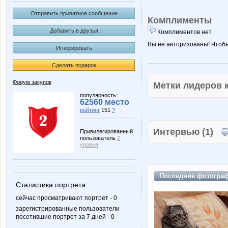
Отправить приватное сообщение
Комплименты
Добавить в друзья
Комплиментов нет.
Вы не авторизованы! Чтоб
Игнорировать
Сделать подарок
Форум закупок
Метки лидеров
популярность:
62560 место
рейтинг
151
?
Интервью (1)
Привилегированный
пользователь
2
уровня
Последние
фотогра
Статистика портрета:
сейчас просматривают портрет - 0
зарегистрированные пользователи
посетившие портрет за 7 дней - 0