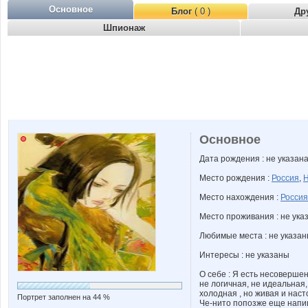
Основное
Блог
( 0 )
Др
Шпионаж
Основное
Дата рождения : не указан
Место рождения :
Россия
,
Н
Место нахождения :
Россия
Место проживания : не ука
Любимые места : не указа
Интересы : не указаны
О себе : Я есть несовершен
не логичная, не идеальная,
холодная , но живая и наст
Портрет заполнен на 44 %
Че-нито попозже еще напи